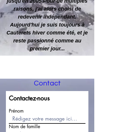
jusqu'en 2005.Pour de multiples
raisons, j'ai alors choisi de
redevenir indépendant.
Aujourd'hui je suis toujours à
Cauterets hiver comme été, et je
reste passionné comme au
premier jour...
Contact
Contactez-nous
Prénom
Nom de famille