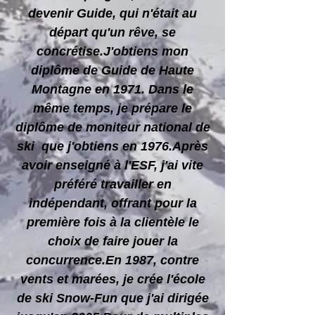
devenir Guide, qui n'était au
départ qu'un rêve, se
concrétise.J'obtiens mon
diplôme de Guide de Haute
Montagne en 1971. Dans le
même temps, je prépare le
diplôme de moniteur national de
ski que j'obtiens en 1976.Après
avoir enseigné à l'ESF, j'ai vite
préféré travailler en
indépendant, offrant pour la
première fois à la clientèle le
choix de faire jouer la
concurrence.En 1987, contre
vents et marées, je crée l'école
de ski Snow-Fun que j'ai dirigée